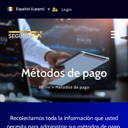
Türkçe
Español (Latam)
Login
Italiano
Métodos de pago
Home
»
Métodos de pago
Recolectamos toda la información que usted
necesita para administrar sus métodos de pago,