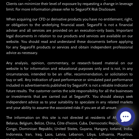
Clients can minimize their level of exposure by requesting a change in leverage
limit. For more information please refer to SeguroFX Risk Disclosure.
When acquiring our CFD or derivative products you have no entitlement, right,
or obligation to the underlying financial asset. SeguroFX is not a financial
adviser and all services are provided on an execution-only basis. Important
legal documents in relation to our products and services are available on our
website. You should read and understand these documents before applying
for any SeguroFX products or services and obtain independent professional
advice as necessary.
Any analysis, opinion, commentary, or research-based material on our
website is for information and educational purposes only and is not, in any
circumstances, intended to be an offer, recommendation, or solicitation to
buy or sell. Any indication of past performance or simulated past performance
included in advertisements published by SeguroFX is not a reliable indicator of
future results. The customer carries the sole responsibility for all the businesses
or investments that are carried out at SeguroFX. You should always seek
independent advice as to your suitability to speculate in any related markets
and your ability to assume the associated risks if you are at all unsure.
The information on this site is not directed at residents of Afghanistan,
Belarus, Belgium, Belize, China, Côte d’Ivoire, Cuba, Democratic Republic of the
Congo, Dominican Republic, United States, Guyana, Hungary, Iceland, India,
Indonesia, Iran, Iraq, Laos, Latvia, Lebanon, Libya, Lithuania, Mauritius,