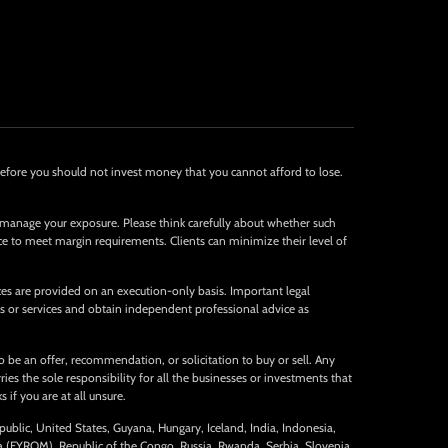
Therefore you should not invest money that you cannot afford to lose.
 manage your exposure. Please think carefully about whether such
nce to meet margin requirements. Clients can minimize their level of
ices are provided on an execution-only basis. Important legal
s or services and obtain independent professional advice as
 be an offer, recommendation, or solicitation to buy or sell. Any
es the sole responsibility for all the businesses or investments that
 if you are at all unsure.
public, United States, Guyana, Hungary, Iceland, India, Indonesia,
ia (FYROM), Republic of the Congo, Russia, Rwanda, Serbia, Slovenia,