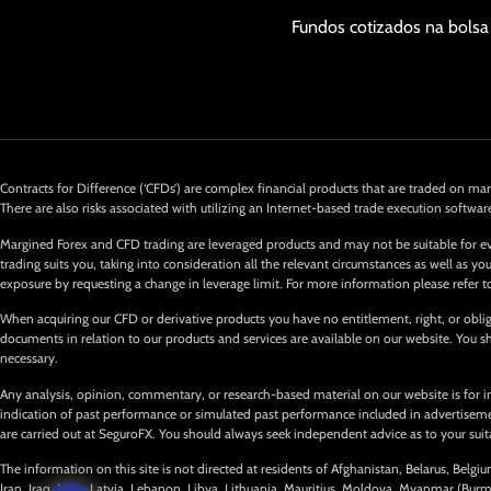
Fundos cotizados na bolsa
Contracts for Difference (‘CFDs’) are complex financial products that are traded on marg
There are also risks associated with utilizing an Internet-based trade execution softwar
Margined Forex and CFD trading are leveraged products and may not be suitable for ev
trading suits you, taking into consideration all the relevant circumstances as well as
exposure by requesting a change in leverage limit. For more information please refer t
When acquiring our CFD or derivative products you have no entitlement, right, or obliga
documents in relation to our products and services are available on our website. You
necessary.
Any analysis, opinion, commentary, or research-based material on our website is for i
indication of past performance or simulated past performance included in advertisements
are carried out at SeguroFX. You should always seek independent advice as to your suitab
The information on this site is not directed at residents of Afghanistan, Belarus, Belg
Iran, Iraq, Laos, Latvia, Lebanon, Libya, Lithuania, Mauritius, Moldova, Myanmar (Bur