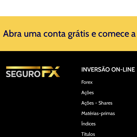
Abra uma conta grátis e comece a 
INVERSÃO ON-LINE
Forex
Ações
Ações - Shares
Matérias-primas
Índices
Títulos