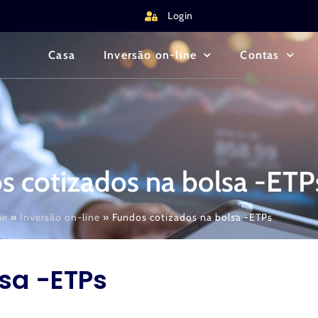
Login
Casa
Inversão on-line
Contas
s cotizados na bolsa -ETP
me
»
Inversão on-line
»
Fundos cotizados na bolsa -ETPs
sa -ETPs