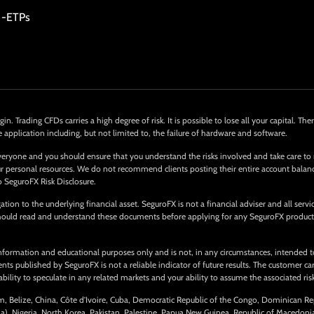
 -ETPs
in. Trading CFDs carries a high degree of risk. It is possible to lose all your capital. 
e application including, but not limited to, the failure of hardware and software.
eryone and you should ensure that you understand the risks involved and take care to
 your personal resources. We do not recommend clients posting their entire account bala
o SeguroFX Risk Disclosure.
tion to the underlying financial asset. SeguroFX is not a financial adviser and all serv
 should read and understand these documents before applying for any SeguroFX product
nformation and educational purposes only and is not, in any circumstances, intended to
 published by SeguroFX is not a reliable indicator of future results. The customer carri
ility to speculate in any related markets and your ability to assume the associated risks
ium, Belize, China, Côte d’Ivoire, Cuba, Democratic Republic of the Congo, Dominican Re
ma), Nigeria, North Korea, Pakistan, Palestine, Papua New Guinea, Republic of Macedon