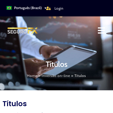
Türkçe
Português (Brazil)
Login
Italiano
Títulos
Home
»
Inversão on-line
»
Títulos
Títulos