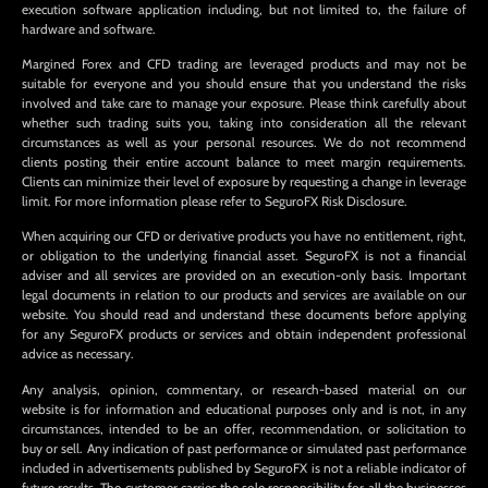
execution software application including, but not limited to, the failure of
hardware and software.
Margined Forex and CFD trading are leveraged products and may not be
suitable for everyone and you should ensure that you understand the risks
involved and take care to manage your exposure. Please think carefully about
whether such trading suits you, taking into consideration all the relevant
circumstances as well as your personal resources. We do not recommend
clients posting their entire account balance to meet margin requirements.
Clients can minimize their level of exposure by requesting a change in leverage
limit. For more information please refer to SeguroFX Risk Disclosure.
When acquiring our CFD or derivative products you have no entitlement, right,
or obligation to the underlying financial asset. SeguroFX is not a financial
adviser and all services are provided on an execution-only basis. Important
legal documents in relation to our products and services are available on our
website. You should read and understand these documents before applying
for any SeguroFX products or services and obtain independent professional
advice as necessary.
Any analysis, opinion, commentary, or research-based material on our
website is for information and educational purposes only and is not, in any
circumstances, intended to be an offer, recommendation, or solicitation to
buy or sell. Any indication of past performance or simulated past performance
included in advertisements published by SeguroFX is not a reliable indicator of
future results. The customer carries the sole responsibility for all the businesses