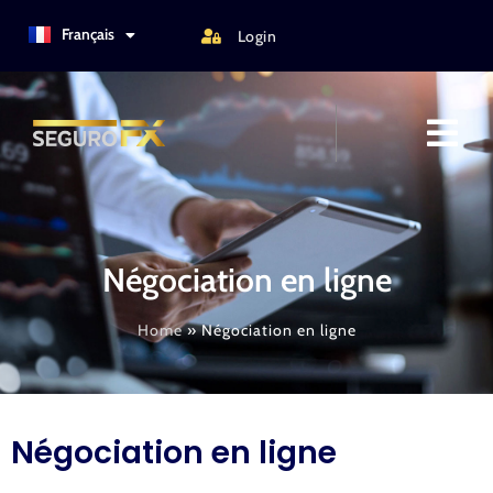
Türkçe
Français
Login
Italiano
Négociation en ligne
Home
»
Négociation en ligne
Négociation en ligne